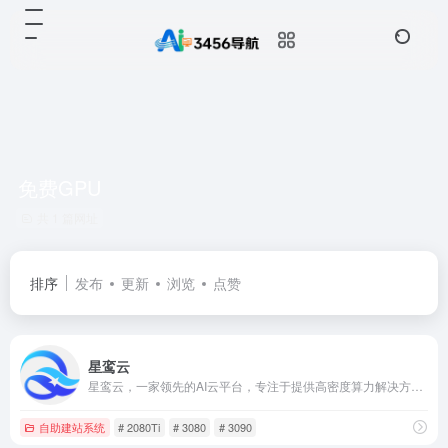
免费GPU
共 1 篇网址
排序
发布
更新
浏览
点赞
星鸾云
星鸾云，一家领先的AI云平台，专注于提供高密度算力解决方案，特别是在AI视觉和生成式AI领域。我们采用A800和4090等先进GPU服务器，结合创新的浸没式液冷技术，为大数据中心提供一体化、智能化的液冷解决全案服务。星鸾云致力于打造高效、环保的算力环境，支持企业和开发者在云端轻松部署和管理AI应用，推动AI技术的广泛应用和发展。
自助建站系统
# 2080Ti
# 3080
# 3090