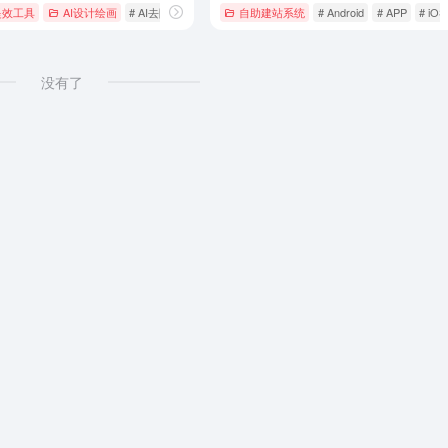
提效工具
AI设计绘画
# AI去除背景
# AI图片
自助建站系统
# AI生图
# Android
# APP
# iOS
没有了