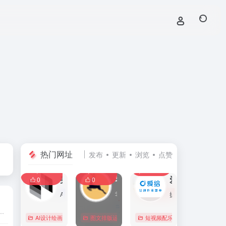
热门网址
发布
更新
浏览
点赞
0
0
0
107,588
11,409
8,394
0
美间
零克查词 — 专业的小红书、抖音、B站、小红书敏感词检测工具
爱给网
0
0
AI家居设计营销谈单的网站，免费为设计师、业主提供海量正版设计素材、谈单PPT模板、图片素材、平面素材、彩平图、软装搭配素材、海报模板等，装修效果图一键再创作，让其10秒搞定设计方案、谈单PPT，并有高佣返现。美间设计，让家居设计更简单，更高效！
零克查词是专业的小红书敏感词和违规词检测工具，同时具备抖音敏感词，快手敏感词，B站敏感词检测功能，是内容创作者的内容优化必备工具。
提供免费的音效配乐、3D模型、视频、游戏素材资源下载。
实用的软件及资源，且有详细的图文评测介绍。大量绿色、好用软件及资源下载。
AI设计绘画
# 软装设计方案，装修效果图，免费软装设计素材下载，谈单P
图文排版运营
行业合规查询
短视频配乐
# B站敏感词
# 
0
0
0