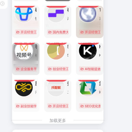
7,096
0
6,178
0
5,766
1
直达
直达
直达
磁力金牛官网
硅基流动 SiliconFlow
1688阿里巴巴采购批发网
快手电商商家一体化营销平台，整合电商投放能力，全链提升营销效果，磁力金牛让生意智能化，让营销简单化。
高性能 AI 算力与大模型服务平台（MaaS）
源头厂家，源头货！
开店经营工具
账号数据分析
国内免费大模型
# 品牌代投
# AI 云服务平台
开店经营工具
# 快手电商广告投放
# Image
# Infer
# 快
0
0
0
4,372
0
3,221
0
2,850
0
直达
直达
直达
视频号助手
58同城
KIMI
视频号是微信推出的一个短视频和直播内容平台，用户可以在这里创作、分享和发现视频内容。
58同城分类信息网，为你提供房产、招聘、黄页、团购、交友、二手、宠物、车辆、周边游等海量分类信息，充分满足您免费查看/发布信息的需求。北京58同城，专业的分类信息网。
Kimi是智能助手，擅长长文本处理、多语言对话、文件解读和辅助编程等，致力于提升用户工作效率和生活品质。
企业服务平台
图文排版运营
创业经营工具箱
# 北京免费发布信息
AI智能提效工具
# 北京分类信
国内免费大
0
0
0
2,227
0
2,091
0
2,081
0
直达
直达
直达
腾讯搜活帮
找靓机
爱站
闲暇时间在线赚钱的任务众包平台
二手手机自营平台，主营9成新及以上的原装正品二手手机、平板电脑、笔记本电脑以及3C配件等数码产品。三重质量防护体系——B端自检+平台质检+正品险，实拍真机，支持7天无理由退换货以及365天官方质保服务，杜绝翻新机。平台目前已经与苹果中国供应商建立直接合作，同时为用户提供花呗分期、白条支付以及组合支付等多种支付形式。
站长工具查询服务，包括IP反查域名、Whois查询、PING检测、网站反向链接查询、友情链接检测等，并研发出独具特色的百度权重查询功能。
副业技能学习
# 众包
开店经营工具
# 大学生兼职
# 二手iphone
# 搜活帮
SEO优化查询
# 二手手机
# 二手
直达
直达
直达
加载更多