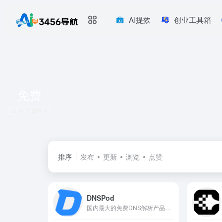
AI提效
创业工具箱
免费
共 3 篇网址
排序
发布
更新
浏览
点赞
DNSPod
国内最大的免费DNS解析产品提供商