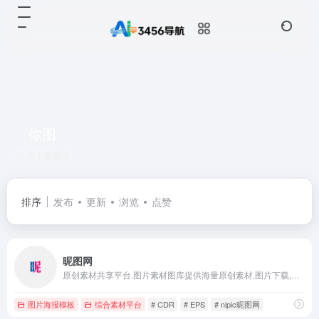
你图
共 1 篇网址
排序
发布
更新
浏览
点赞
昵图网
原创素材共享平台.图片素材图库提供海量原创素材,图片下载,摄影作品,设计素材,视频素材,ppt模板,PSD源文件,矢量图,AI,CDR,EPS等高清图片下载.
图片海报模板
综合素材平台
# CDR
# EPS
# nipic昵图网