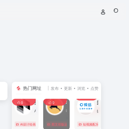
热门网址
发布
更新
浏览
点赞
0
0
0
107,586
11,403
8,390
0
美间
零克查词 — 专业的小红书、抖音、B站、小红书敏感词检测工具
爱给网
0
0
AI家居设计营销谈单的网站，免费为设计师、业主提供海量正版设计素材、谈单PPT模板、图片素材、平面素材、彩平图、软装搭配素材、海报模板等，装修效果图一键再创作，让其10秒搞定设计方案、谈单PPT，并有高佣返现。美间设计，让家居设计更简单，更高效！
零克查词是专业的小红书敏感词和违规词检测工具，同时具备抖音敏感词，快手敏感词，B站敏感词检测功能，是内容创作者的内容优化必备工具。
提供免费的音效配乐、3D模型、视频、游戏素材资源下载。
AI设计绘画
# 软装设计方案，装修效果图，免费软装设计素材下载，谈单P
图文排版运营
行业合规查询
短视频配乐
# B站敏感词
# 
0
0
0