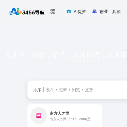
AI提效
创业工具箱
人才网，求职，招聘，人才招聘，人才市场，
共 1 篇网址
排序
发布
更新
浏览
点赞
南方人才网
南方人才网(job168.com)是广州人才集团官方唯一人才网，提供最新最全的人才职位招聘信息。主营人才招聘、人才培训、猎头、网络招聘、报纸招聘、薪酬调查、档案挂靠等服务。南方人才招聘网月发布职位信息高达48万条，日均页面浏览量超1000万，是华南最具影响力的人力资源网站。