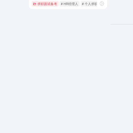
求职面试备考
# HR经理人
# 个人求职
# 人事代理