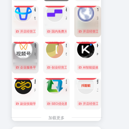
7,096
0
6,175
0
5,766
1
直达
直达
直达
磁力金牛官网
硅基流动 SiliconFlow
1688阿里巴巴采购批发网
快手电商商家一体化营销平台，整合电商投放能力，全链提升营销效果，磁力金牛让生意智能化，让营销简单化。
高性能 AI 算力与大模型服务平台（MaaS）
源头厂家，源头货！
开店经营工具
账号数据分析
国内免费大模型
# 品牌代投
# AI 云服务平台
开店经营工具
# 快手电商广告投放
# Image
# Infer
# 快
0
0
0
4,367
0
3,177
0
2,844
0
直达
直达
直达
视频号助手
58同城
KIMI
视频号是微信推出的一个短视频和直播内容平台，用户可以在这里创作、分享和发现视频内容。
58同城分类信息网，为你提供房产、招聘、黄页、团购、交友、二手、宠物、车辆、周边游等海量分类信息，充分满足您免费查看/发布信息的需求。北京58同城，专业的分类信息网。
Kimi是智能助手，擅长长文本处理、多语言对话、文件解读和辅助编程等，致力于提升用户工作效率和生活品质。
企业服务平台
图文排版运营
创业经营工具箱
# 北京免费发布信息
AI智能提效工具
# 北京分类信
国内免费大
0
0
0
2,223
0
2,078
0
2,070
0
直达
直达
直达
腾讯搜活帮
爱站
找靓机
闲暇时间在线赚钱的任务众包平台
站长工具查询服务，包括IP反查域名、Whois查询、PING检测、网站反向链接查询、友情链接检测等，并研发出独具特色的百度权重查询功能。
二手手机自营平台，主营9成新及以上的原装正品二手手机、平板电脑、笔记本电脑以及3C配件等数码产品。三重质量防护体系——B端自检+平台质检+正品险，实拍真机，支持7天无理由退换货以及365天官方质保服务，杜绝翻新机。平台目前已经与苹果中国供应商建立直接合作，同时为用户提供花呗分期、白条支付以及组合支付等多种支付形式。
副业技能学习
# 众包
SEO优化查询
# 大学生兼职
# 搜活帮
开店经营工具
# 二手iphone
直达
直达
直达
加载更多