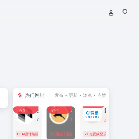
热门网址
发布
更新
浏览
点赞
0
0
0
107,588
11,406
8,392
0
美间
零克查词 — 专业的小红书、抖音、B站、小红书敏感词检测工具
爱给网
0
0
AI家居设计营销谈单的网站，免费为设计师、业主提供海量正版设计素材、谈单PPT模板、图片素材、平面素材、彩平图、软装搭配素材、海报模板等，装修效果图一键再创作，让其10秒搞定设计方案、谈单PPT，并有高佣返现。美间设计，让家居设计更简单，更高效！
零克查词是专业的小红书敏感词和违规词检测工具，同时具备抖音敏感词，快手敏感词，B站敏感词检测功能，是内容创作者的内容优化必备工具。
提供免费的音效配乐、3D模型、视频、游戏素材资源下载。
AI设计绘画
# 软装设计方案，装修效果图，免费软装设计素材下载，谈单P
图文排版运营
行业合规查询
短视频配乐
# B站敏感词
# 
0
0
0