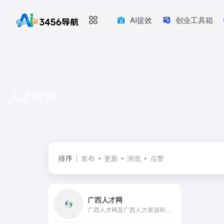
AI提效
创业工具箱
人才培训
共 1 篇网址
排序
发布
更新
浏览
点赞
广西人才网
广西人才网是广西人力资源和社会保障厅、中国广西人才市场独家创办的大型人才招聘网站,为企业及求职者提供南宁找工作、南宁招聘、网上招聘、现场招聘、事业单位招聘、人才搜索、网上求职、找工作等服务,网站信息量大,服务范围覆盖广西全区,是目前广西拥有海量的人才数据库、丰富的招聘职位、高访问量、广覆盖面和完善的服务体系的专业人力资源网站。