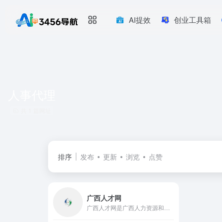
AI提效
创业工具箱
人事代理
共 1 篇网址
排序
发布
更新
浏览
点赞
广西人才网
广西人才网是广西人力资源和社会保障厅、中国广西人才市场独家创办的大型人才招聘网站,为企业及求职者提供南宁找工作、南宁招聘、网上招聘、现场招聘、事业单位招聘、人才搜索、网上求职、找工作等服务,网站信息量大,服务范围覆盖广西全区,是目前广西拥有海量的人才数据库、丰富的招聘职位、高访问量、广覆盖面和完善的服务体系的专业人力资源网站。