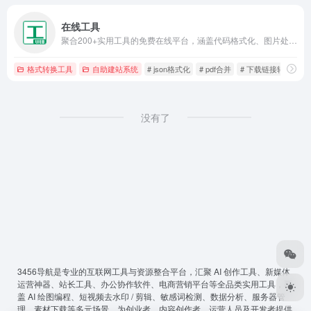
在线工具
聚合200+实用工具的免费在线平台，涵盖代码格式化、图片处理、PDF编辑、正则测试、JSON美化、证件照制作、二维码生成等，即开即用无需安装，是开发者、设计师和办公人群的效率利器。
格式转换工具
自助建站系统
# json格式化
# pdf合并
# 下载链接转换
没有了
3456导航
是专业的互联网工具与资源整合平台，汇聚 AI 创作工具、新媒体
运营神器、站长工具、办公协作软件、电商营销平台等全品类实用工具，覆
盖 AI 绘图编程、短视频去水印 / 剪辑、敏感词检测、数据分析、服务器管
理、素材下载等多元场景，为创业者、内容创作者、运营人员及开发者提供