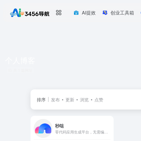
AI提效
创业工具箱
个人博客
共 1 篇网址
排序
发布
更新
浏览
点赞
秒哒
零代码应用生成平台，无需编程经验，通过自然语言对话式和拖拽式搭建具有完整前后端的应用，一句话生成各类应用，支持生成网站、小程序、H5、小游戏、小工具、轻应用等，提供海量免费模板，24小时在线agent团队，0成本极速上线，无需运维，一人即团队，让每个人都具备程序员能力。