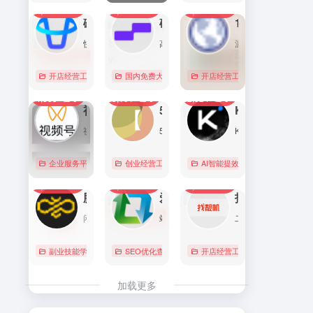
7,089
0
6,169
0
5,754
1
直达
直达
直达
磁力金牛官网
硅基流动 SiliconFlow
1688阿里巴巴采购批发网
快手电商商家一体化营销平台，整合电商投放能力，全链提升营销效果，磁力金牛让生意智能化，让营销简单化。
高性能 AI 算力与大模型服务平台（MaaS）
源头厂家，源头货！
开店经营工具
账号数据分析
国内免费大模型
# 品牌代投
# AI 云服务平台
开店经营工具
# 快手电商广告投放
# Image
# Infer
# 快
0
0
0
4,353
0
3,101
0
2,824
0
直达
直达
直达
视频号助手
58同城
KIMI
视频号是微信推出的一个短视频和直播内容平台，用户可以在这里创作、分享和发现视频内容。
58同城分类信息网，为你提供房产、招聘、黄页、团购、交友、二手、宠物、车辆、周边游等海量分类信息，充分满足您免费查看/发布信息的需求。北京58同城，专业的分类信息网。
Kimi是智能助手，擅长长文本处理、多语言对话、文件解读和辅助编程等，致力于提升用户工作效率和生活品质。
企业服务平台
图文排版运营
创业经营工具箱
# 北京免费发布信息
AI智能提效工具
# 北京分类信
国内免费大
0
0
0
2,214
0
2,060
0
1,999
0
直达
直达
直达
腾讯搜活帮
爱站
找靓机
闲暇时间在线赚钱的任务众包平台
站长工具查询服务，包括IP反查域名、Whois查询、PING检测、网站反向链接查询、友情链接检测等，并研发出独具特色的百度权重查询功能。
二手手机自营平台，主营9成新及以上的原装正品二手手机、平板电脑、笔记本电脑以及3C配件等数码产品。三重质量防护体系——B端自检+平台质检+正品险，实拍真机，支持7天无理由退换货以及365天官方质保服务，杜绝翻新机。平台目前已经与苹果中国供应商建立直接合作，同时为用户提供花呗分期、白条支付以及组合支付等多种支付形式。
副业技能学习
# 众包
SEO优化查询
# 大学生兼职
# 搜活帮
开店经营工具
# 二手iphone
直达
直达
直达
加载更多