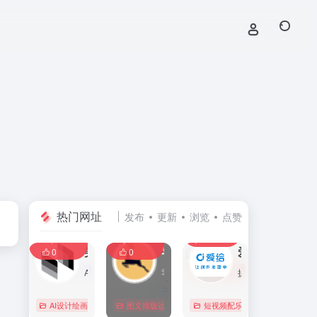
热门网址
发布
更新
浏览
点赞
0
0
0
107,586
11,403
8,390
0
美间
零克查词 — 专业的小红书、抖音、B站、小红书敏感词检测工具
爱给网
0
0
AI家居设计营销谈单的网站，免费为设计师、业主提供海量正版设计素材、谈单PPT模板、图片素材、平面素材、彩平图、软装搭配素材、海报模板等，装修效果图一键再创作，让其10秒搞定设计方案、谈单PPT，并有高佣返现。美间设计，让家居设计更简单，更高效！
零克查词是专业的小红书敏感词和违规词检测工具，同时具备抖音敏感词，快手敏感词，B站敏感词检测功能，是内容创作者的内容优化必备工具。
提供免费的音效配乐、3D模型、视频、游戏素材资源下载。
AI设计绘画
# 软装设计方案，装修效果图，免费软装设计素材下载，谈单P
图文排版运营
行业合规查询
短视频配乐
# B站敏感词
# 
0
0
0