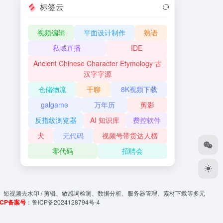
标签云
视频编辑
平面设计制作
熟语
私域直播
IDE
Ancient Chinese Character Etymology 古
汉字字源
仓储物流
千聊
8K视频下载
galgame
万年历
剪影
反指纹浏览器
AI 知识库
费控软件
犬
无代码
视频号带货达人榜
零代码
招聘会
、短视频去水印 / 剪辑、敏感词检测、数据分析、服务器管理、素材下载等多元
ICP备案号
：
鲁ICP备2024128794号-4