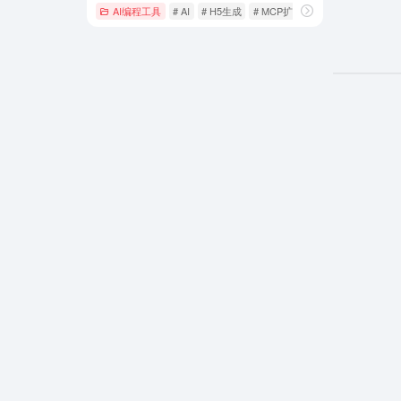
AI编程工具
# AI
# H5生成
# MCP扩展