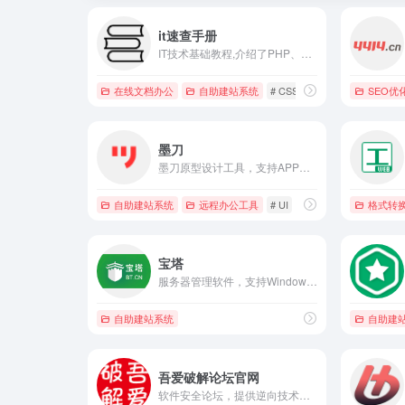
it速查手册
IT技术基础教程,介绍了PHP、MySQL、Linux、web服务器、redis、memcache、javascript、HTML5、css、seo等各种编程语言配置、使用、技巧、安全等知识。
在线文档办公
自助建站系统
# CSS
# HTML5
# IT技
SEO优
墨刀
墨刀原型设计工具，支持APP、网站页面、管理后台、可视化大屏、工业HMI、小程序、H5多场景领域原型设计，AI智能生成组件、页面，智能填充，支持执行AI语义化指令，支持团队项目实时协作和管理，金融级数据安全保障，还支持私有化部署，是产品经理、设计师和技术开发团队必备工具。
自助建站系统
远程办公工具
# UI
# UX
# 产品经理
格式转
宝塔
服务器管理软件，支持Windows和Linux系统，通过Web界面轻松管理服务器，提升运维效率。
自助建站系统
自助建
吾爱破解论坛官网
软件安全论坛，提供逆向技术交流、绿色软件下载、原创工具与安全教程，免费注册，资源丰富更新快，技术爱好者优选。