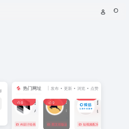
热门网址
发布
更新
浏览
点赞
具
创业经营工具箱
团队协同办公
建站与线上运营
0
0
0
107,590
11,411
8,402
0
美间
零克查词 — 专业的小红书、抖音、B站、小红书敏感词检测工具
爱给网
0
0
营
AI家居设计营销谈单的网站，免费为设计师、业主提供海量正版设计素材、谈单PPT模板、图片素材、平面素材、彩平图、软装搭配素材、海报模板等，装修效果图一键再创作，让其10秒搞定设计方案、谈单PPT，并有高佣返现。美间设计，让家居设计更简单，更高效！
零克查词是专业的小红书敏感词和违规词检测工具，同时具备抖音敏感词，快手敏感词，B站敏感词检测功能，是内容创作者的内容优化必备工具。
提供免费的音效配乐、3D模型、视频、游戏素材资源下载。
AI设计绘画
# 软装设计方案，装修效果图，免费软装设计素材下载，谈单P
图文排版运营
行业合规查询
短视频配乐
# B站敏感词
# 
0
0
0