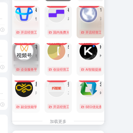
7,105
0
6,183
0
5,776
1
直达
直达
直达
磁力金牛官网
硅基流动 SiliconFlow
1688阿里巴巴采购批发网
、Elementor 模板、WooCommerce 高级插件等资源及汉化翻译。我们汇聚了经过人工严格测试的开源程序，为您的站点提供强有力的支持。
快手电商商家一体化营销平台，整合电商投放能力，全链提升营销效果，磁力金牛让生意智能化，让营销简单化。
高性能 AI 算力与大模型服务平台（MaaS）
源头厂家，源头货！
开店经营工具
账号数据分析
国内免费大模型
# 品牌代投
# AI 云服务平台
开店经营工具
# 快手电商广告投放
# Image
# Infer
# 快
0
0
0
4,389
0
3,328
0
2,864
0
直达
直达
直达
视频号助手
58同城
KIMI
Git版本控制和许多协作特性，是全球最大的代码托管网站之一。
视频号是微信推出的一个短视频和直播内容平台，用户可以在这里创作、分享和发现视频内容。
58同城分类信息网，为你提供房产、招聘、黄页、团购、交友、二手、宠物、车辆、周边游等海量分类信息，充分满足您免费查看/发布信息的需求。北京58同城，专业的分类信息网。
Kimi是智能助手，擅长长文本处理、多语言对话、文件解读和辅助编程等，致力于提升用户工作效率和生活品质。
企业服务平台
图文排版运营
创业经营工具箱
# 北京免费发布信息
AI智能提效工具
# 北京分类信
国内免费大
0
0
0
2,241
0
2,147
0
2,091
0
直达
直达
直达
腾讯搜活帮
找靓机
爱站
站，不夹带任何私货，系统全部来源于微软官方原版，本站只是收录官方发布的系统以及工具，方便大家下载，请放心使用。
闲暇时间在线赚钱的任务众包平台
二手手机自营平台，主营9成新及以上的原装正品二手手机、平板电脑、笔记本电脑以及3C配件等数码产品。三重质量防护体系——B端自检+平台质检+正品险，实拍真机，支持7天无理由退换货以及365天官方质保服务，杜绝翻新机。平台目前已经与苹果中国供应商建立直接合作，同时为用户提供花呗分期、白条支付以及组合支付等多种支付形式。
站长工具查询服务，包括IP反查域名、Whois查询、PING检测、网站反向链接查询、友情链接检测等，并研发出独具特色的百度权重查询功能。
# office下载
副业技能学习
# 众包
开店经营工具
# 大学生兼职
# 二手iphone
# 搜活帮
SEO优化查询
# 二手手机
# 二手
直达
直达
直达
加载更多