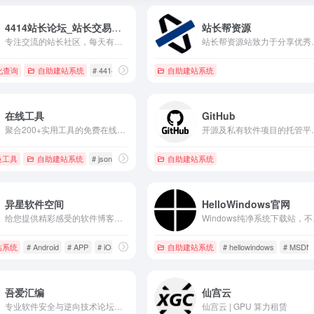
4414站长论坛_站长交易论坛_站长社区
站长帮资源
专注交流的站长社区，每天有众多站长参与交流和交易，交易包括链接交易、网站交易、广告交易、域名交易、IDC交易、现金任务等，4414 — 只属于站长的圈子。
站长帮资源站致力于分享优秀的 WordPress 主题、WordPress 插件
术速查手册
化查询
自助建站系统
# 4414
# 站长
# 站长交易论坛
自助建站系统
在线工具
GitHub
聚合200+实用工具的免费在线平台，涵盖代码格式化、图片处理、PDF编辑、正则测试、JSON美化、证件照制作、二维码生成等，即开即用无需安装，是开发者、设计师和办公人群的效率利器。
开源及私有软件项目的托管平台，提供
换工具
自助建站系统
# json格式化
# pdf合并
自助建站系统
# 下载链接转换
异星软件空间
HelloWindows官网
给您提供精彩感受的软件博客！推荐精选好用实用的软件及资源，且有详细的图文评测介绍。大量绿色、好用软件及资源下载。
Windows纯净系统下载
站系统
# Android
# APP
# iOS
自助建站系统
# hellowindows
# MSDN
吾爱汇编
仙宫云
专业软件安全与逆向技术论坛，专注反汇编、反调试、漏洞分析与加密解密，提供从零基础到高阶的逆向教程、调试工具与精品软件资源，技术氛围浓厚，是逆向工程师与安全爱好者的核心交流平台。
仙宫云 | GPU 算力租赁