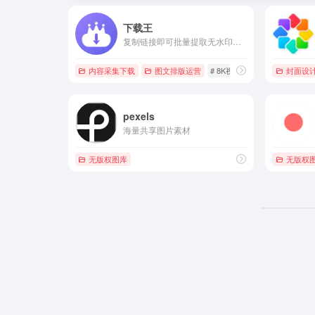
下载王
复制链接即可批量提取无水印视频、图片、音频；8K/4K 高清、多线程高速下载、主页一键批量、12 合 1 剪辑工具、AI 照片橡皮擦 / 视频去水印、断点续传下载管理，一站搞定。
内容采集下载
图文排版运营
# 8K视频下载
# AI去水印
封面设
pexels
海量共享图片素材
无版权图库
无版权