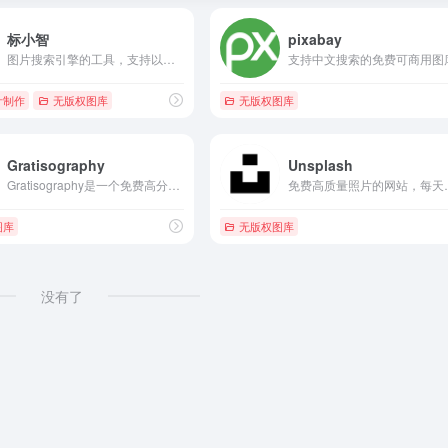
标小智
pixabay
图片搜索引擎的工具，支持以图搜图，一键搜索并免费下载海量图片资源，主打二次元、插画、唯美、风景、美女壁纸等分类。
支持中文搜索的免费可商用图
计制作
# B站视频下载
无版权图库
无版权图库
Gratisography
Unsplash
Gratisography是一个免费高分辨率摄影图片库，所有的图片都可以用于个人或者商业用途，每周更新图片你只需要点击即可下载。
免费高质量照片的网站，每天更新一张高质量的图片
图库
无版权图库
没有了