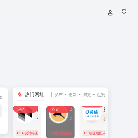
热门网址
发布
更新
浏览
点赞
具
创业经营工具箱
团队协同办公
建站与线上运营
0
0
0
107,588
11,406
8,392
0
美间
零克查词 — 专业的小红书、抖音、B站、小红书敏感词检测工具
爱给网
0
0
AI家居设计营销谈单的网站，免费为设计师、业主提供海量正版设计素材、谈单PPT模板、图片素材、平面素材、彩平图、软装搭配素材、海报模板等，装修效果图一键再创作，让其10秒搞定设计方案、谈单PPT，并有高佣返现。美间设计，让家居设计更简单，更高效！
零克查词是专业的小红书敏感词和违规词检测工具，同时具备抖音敏感词，快手敏感词，B站敏感词检测功能，是内容创作者的内容优化必备工具。
提供免费的音效配乐、3D模型、视频、游戏素材资源下载。
AI设计绘画
# 软装设计方案，装修效果图，免费软装设计素材下载，谈单P
图文排版运营
行业合规查询
短视频配乐
# B站敏感词
# 
0
0
0