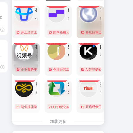
7,096
0
6,175
0
5,766
1
直达
直达
直达
磁力金牛官网
硅基流动 SiliconFlow
1688阿里巴巴采购批发网
库
快手电商商家一体化营销平台，整合电商投放能力，全链提升营销效果，磁力金牛让生意智能化，让营销简单化。
高性能 AI 算力与大模型服务平台（MaaS）
源头厂家，源头货！
开店经营工具
账号数据分析
国内免费大模型
# 品牌代投
# AI 云服务平台
开店经营工具
# 快手电商广告投放
# Image
# Infer
# 快
0
0
0
4,367
0
3,174
0
2,844
0
直达
直达
直达
视频号助手
58同城
KIMI
素材，全是生活中的景象作品，清新的生活气息图片可以应用于各种需要的环境，非常值得收藏。
视频号是微信推出的一个短视频和直播内容平台，用户可以在这里创作、分享和发现视频内容。
58同城分类信息网，为你提供房产、招聘、黄页、团购、交友、二手、宠物、车辆、周边游等海量分类信息，充分满足您免费查看/发布信息的需求。北京58同城，专业的分类信息网。
Kimi是智能助手，擅长长文本处理、多语言对话、文件解读和辅助编程等，致力于提升用户工作效率和生活品质。
企业服务平台
图文排版运营
创业经营工具箱
# 北京免费发布信息
AI智能提效工具
# 北京分类信
国内免费大
0
0
0
2,223
0
2,076
0
2,066
0
直达
直达
直达
腾讯搜活帮
爱站
找靓机
闲暇时间在线赚钱的任务众包平台
站长工具查询服务，包括IP反查域名、Whois查询、PING检测、网站反向链接查询、友情链接检测等，并研发出独具特色的百度权重查询功能。
二手手机自营平台，主营9成新及以上的原装正品二手手机、平板电脑、笔记本电脑以及3C配件等数码产品。三重质量防护体系——B端自检+平台质检+正品险，实拍真机，支持7天无理由退换货以及365天官方质保服务，杜绝翻新机。平台目前已经与苹果中国供应商建立直接合作，同时为用户提供花呗分期、白条支付以及组合支付等多种支付形式。
副业技能学习
# 众包
SEO优化查询
# 大学生兼职
# 搜活帮
开店经营工具
# 二手iphone
直达
直达
直达
加载更多