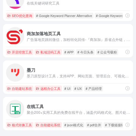
在线关键词研究工具
SEO优化查询
# Google Keyword Planner Alternative
# Google Keyword Tool
#
商加加落地页工具
广告落地页跳转微信，加粉转化回传-『商加加』原省点外链，让你打破知乎、抖音、今日头条、微博与微信公众号、小程序、微信号间屏障，无需复制微信号搜索，怎么从知乎、抖音、今日头条、微博中点击链接跳转微信公众号、小程序、微信号，主要功能：知乎跳转微信，抖音风车、直播、广告、私信跳转微信， 今日头条跳转微信，微博跳转微信，微信跳转抖音主页，数据统计，引流工具。
开店经营工具
私域活码工具
# APP
# 今日头条
# 公众号吸粉
墨刀
墨刀原型设计工具，支持APP、网站页面、管理后台、可视化大屏、工业HMI、小程序、H5多场景领域原型设计，AI智能生成组件、页面，智能填充，支持执行AI语义化指令，支持团队项目实时协作和管理，金融级数据安全保障，还支持私有化部署，是产品经理、设计师和技术开发团队必备工具。
自助建站系统
远程办公工具
# UI
# UX
# 产品经理
在线工具
聚合200+实用工具的免费在线平台，涵盖代码格式化、图片处理、PDF编辑、正则测试、JSON美化、证件照制作、二维码生成等，即开即用无需安装，是开发者、设计师和办公人群的效率利器。
格式转换工具
自助建站系统
# json格式化
# pdf合并
# 下载链接转换