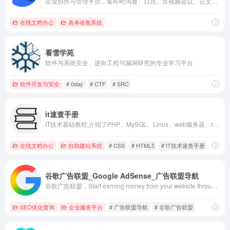
企业协作与管理平台，集即时沟通、日历、音视频会议、云文档、云盘、工作台等功能于一体，助力组织和个人更高效、更愉悦地工作。
在线文档办公
表单收集系统
看雪学苑
软件与系统安全、逆向工程与漏洞研究的专业学习平台
软件开发与安全
# 0day
# CTF
# SRC
it速查手册
IT技术基础教程,介绍了PHP、MySQL、Linux、web服务器、redis、memcache、javascript、HTML5、css、seo等各种编程语言配置、使用、技巧、安全等知识。
在线文档办公
自助建站系统
# CSS
# HTML5
# IT技术速查手册
谷歌广告联盟_Google AdSense_广告联盟导航
谷歌广告联盟，Start earning money from your website through ad and content monetization. Learn how to start using AdSense for your website today.
SEO优化查询
企业服务平台
# 广告联盟导航
# 谷歌广告联盟