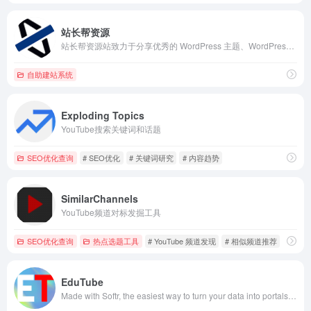
站长帮资源
站长帮资源站致力于分享优秀的 WordPress 主题、WordPress 插件、Elementor 模板、WooCommerce 高级插件等资源及汉化翻译。我们汇聚了经过人工严格测试的开源程序，为您的站点提供强有力的支持。
自助建站系统
Exploding Topics
YouTube搜索关键词和话题
SEO优化查询
# SEO优化
# 关键词研究
# 内容趋势
SimilarChannels
YouTube频道对标发掘工具
SEO优化查询
热点选题工具
# YouTube 频道发现
# 相似频道推荐
# 社区
EduTube
Made with Softr, the easiest way to turn your data into portals and internal tools.